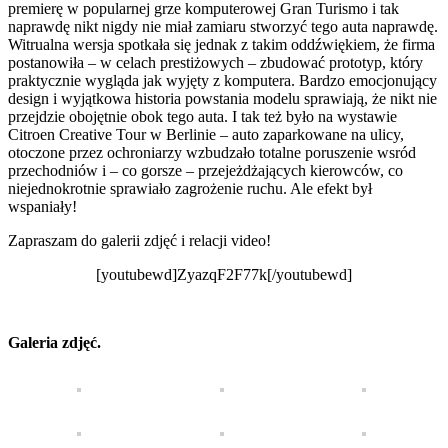
premierę w popularnej grze komputerowej Gran Turismo i tak
naprawdę nikt nigdy nie miał zamiaru stworzyć tego auta naprawdę.
Witrualna wersja spotkała się jednak z takim oddźwiękiem, że firma
postanowiła – w celach prestiżowych – zbudować prototyp, który
praktycznie wygląda jak wyjęty z komputera. Bardzo emocjonujący
design i wyjątkowa historia powstania modelu sprawiają, że nikt nie
przejdzie obojętnie obok tego auta. I tak też było na wystawie
Citroen Creative Tour w Berlinie – auto zaparkowane na ulicy,
otoczone przez ochroniarzy wzbudzało totalne poruszenie wsród
przechodniów i – co gorsze – przejeżdżających kierowców, co
niejednokrotnie sprawiało zagrożenie ruchu. Ale efekt był
wspaniały!
Zapraszam do galerii zdjęć i relacji video!
[youtubewd]ZyazqF2F77k[/youtubewd]
Galeria zdjęć.