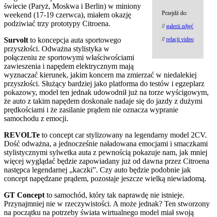
świecie (Paryż, Moskwa i Berlin) w miniony
Przejdź do:
weekend (17-19 czerwca), miałem okazję
podziwiać trzy prototypy Citroena.
//
galerii zdjęć
Survolt
to koncepcja auta sportowego
//
relacji video
przyszłości. Odważna stylistyka w
połączeniu ze sportowymi właściwościami
zawieszenia i napędem elektrycznym mają
wyznaczać kierunek, jakim koncern ma zmierzać w niedalekiej
przyszłości. Służący bardziej jako platforma do testów i egzeplarz
pokazowy, model ten jednak udowodnił już na torze wyścigowym,
że auto z takim napędem doskonale nadaje się do jazdy z dużymi
prędkościami i że zasilanie prądem nie oznacza wypranie
samochodu z emocji.
REVOLTe
to concept car stylizowany na legendarny model 2CV.
Dość odważna, a jednocześnie naładowana emocjami i smaczkami
stylistycznymi sylwetka auta z pewnością pokazuje nam, jak mniej
więcej wyglądać będzie zapowiadany już od dawna przez Citroena
następca legendarnej „kaczki”. Czy auto będzie podobnie jak
concept napędzane prądem, pozostaje jeszcze wielką niewiadomą.
GT Concept
to samochód, który tak naprawdę nie istnieje.
Przynajmniej nie w rzeczywistości. A może jednak? Ten stworzony
na początku na potrzeby świata wirtualnego model miał swoją