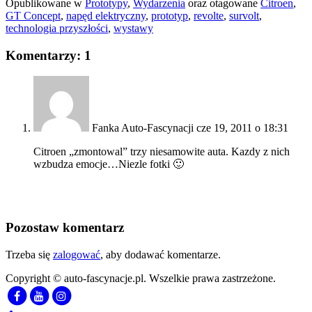
Opublikowane w
Prototypy
,
Wydarzenia
oraz otagowane
Citroen
,
GT Concept
,
napęd elektryczny
,
prototyp
,
revolte
,
survolt
,
technologia przyszłości
,
wystawy
Komentarzy: 1
Fanka Auto-Fascynacji
cze 19, 2011 o 18:31
Citroen „zmontowal” trzy niesamowite auta. Kazdy z nich
wzbudza emocje…Niezle fotki 🙂
Pozostaw komentarz
Trzeba się
zalogować
, aby dodawać komentarze.
Copyright © auto-fascynacje.pl. Wszelkie prawa zastrzeżone.